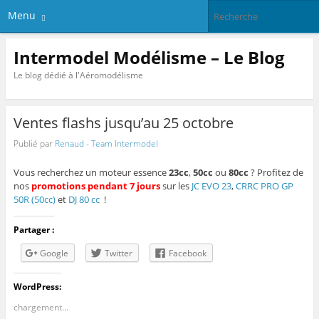
Menu
Intermodel Modélisme – Le Blog
Le blog dédié à l'Aéromodélisme
Ventes flashs jusqu’au 25 octobre
Publié par
Renaud - Team Intermodel
Vous recherchez un moteur essence
23cc
,
50cc
ou
80cc
? Profitez de
nos
promotions pendant 7 jours
sur les
JC EVO 23
,
CRRC PRO GP
50R (50cc)
et
DJ 80 cc
!
Partager :
Google
Twitter
Facebook
WordPress:
chargement…