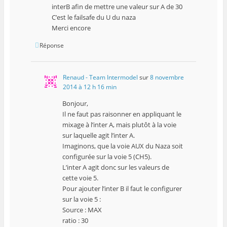
interB afin de mettre une valeur sur A de 30
C’est le failsafe du U du naza
Merci encore
Réponse
Renaud - Team Intermodel
sur
8 novembre
2014 à 12 h 16 min
Bonjour,
Il ne faut pas raisonner en appliquant le
mixage à l’inter A, mais plutôt à la voie
sur laquelle agit l’inter A.
Imaginons, que la voie AUX du Naza soit
configurée sur la voie 5 (CH5).
L’inter A agit donc sur les valeurs de
cette voie 5.
Pour ajouter l’inter B il faut le configurer
sur la voie 5 :
Source : MAX
ratio : 30