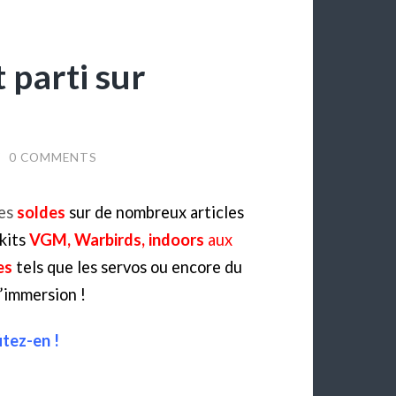
t parti sur
/
0 COMMENTS
des
soldes
sur de nombreux articles
kits
VGM, Warbirds, indoors
aux
es
tels que les servos ou encore du
’immersion !
itez-en !