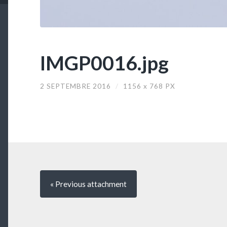
IMGP0016.jpg
2 SEPTEMBRE 2016
/
1156
x
768 PX
« Previous
attachment